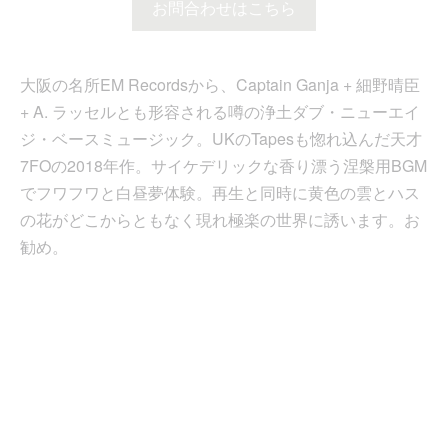
お問合わせはこちら
大阪の名所EM Recordsから、Captain Ganja + 細野晴臣
+ A. ラッセルとも形容される噂の浄土ダブ・ニューエイ
ジ・ベースミュージック。UKのTapesも惚れ込んだ天才
7FOの2018年作。サイケデリックな香り漂う涅槃用BGM
でフワフワと白昼夢体験。再生と同時に黄色の雲とハス
の花がどこからともなく現れ極楽の世界に誘います。お
勧め。