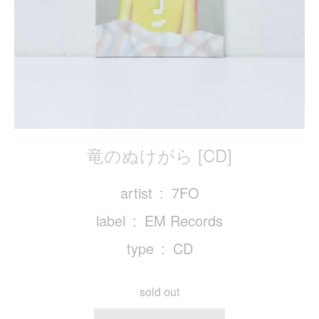
竜のぬけがら [CD]
artist
7FO
label
EM Records
type
CD
sold out