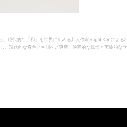
L.から、現代的な『和』を世界に広める邦人作家Sugai Kenによる
し、現代的な音色と空間へと更新、映画的な風情と実験的なサ