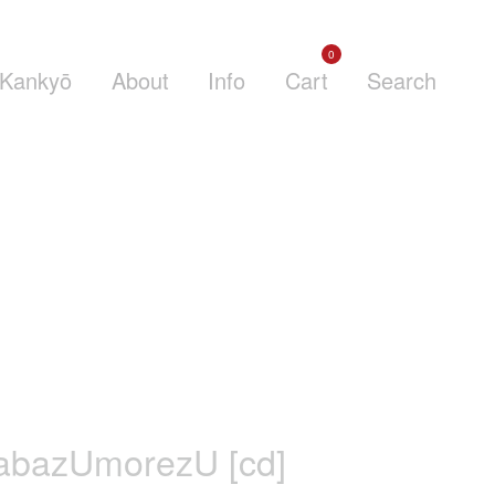
0
Kankyō
About
Info
Cart
Search
abazUmorezU [cd]