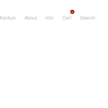
0
Kankyō
About
Info
Cart
Search