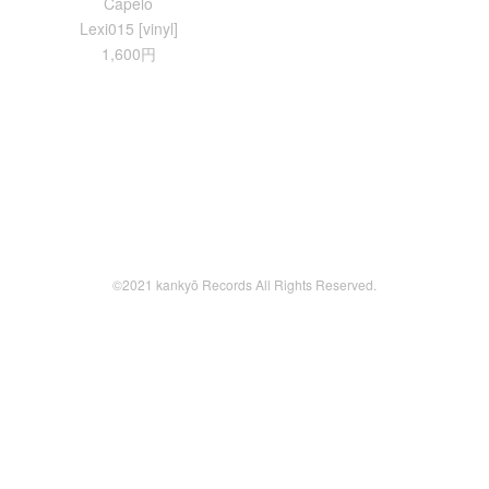
Capelo
Lexi015 [vinyl]
1,600円
©2021 kankyō Records All Rights Reserved.