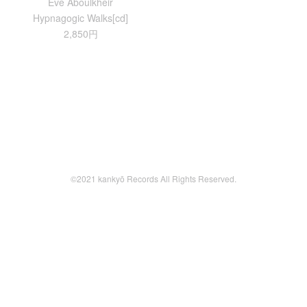
Eve Aboulkheir
Hypnagogic Walks[cd]
2,850円
©2021 kankyō Records All Rights Reserved.