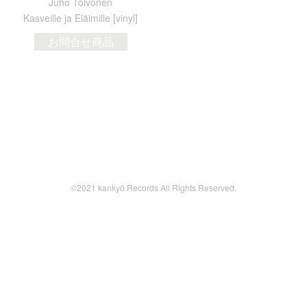
Juho Toivonen
Kasveille ja El​ä​imille [vinyl]
お問合せ商品
©2021 kankyō Records All Rights Reserved.