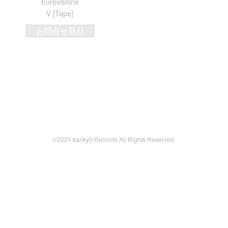
Eurovisione
V [Tape]
お問合せ商品
©2021 kankyō Records All Rights Reserved.