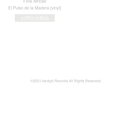
Finis Africae
El Pulso de la Madera [vinyl]
お問合せ商品
©2021 kankyō Records All Rights Reserved.