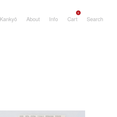
0
Kankyō
About
Info
Cart
Search