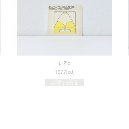
µ-Ziq
1977[cd]
お問合せ商品