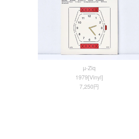
µ-Ziq
1979[Vinyl]
7,250円