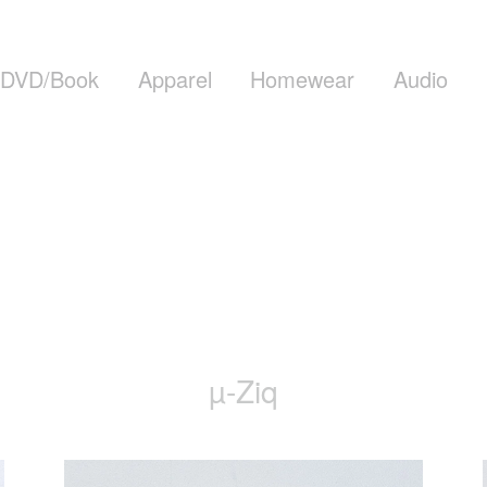
DVD/Book
Apparel
Homewear
Audio
µ-Ziq