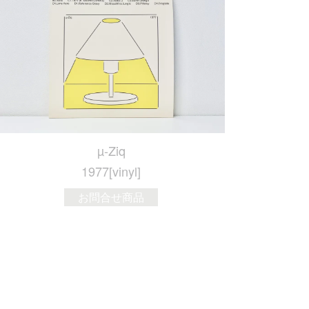
µ-Ziq
1977[vinyl]
お問合せ商品