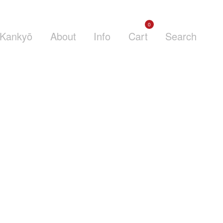
0
Kankyō
About
Info
Cart
Search