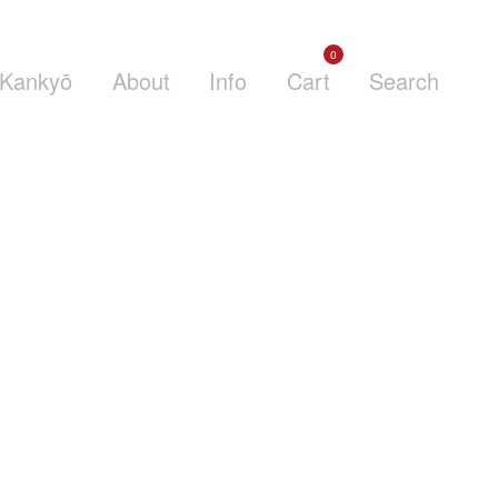
0
Kankyō
About
Info
Cart
Search