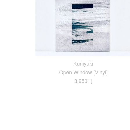
Kuniyuki
Open Window [Vinyl]
3,950円