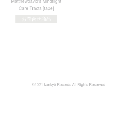
Matthewdavid's Mindflight
Care Tracts [tape]
お問合せ商品
©2021 kankyō Records All Rights Reserved.