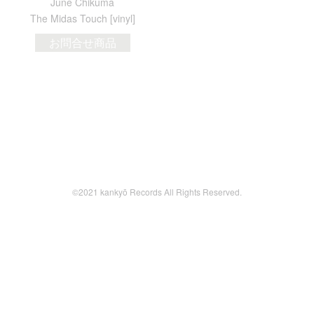
June Chikuma
The Midas Touch [vinyl]
お問合せ商品
©2021 kankyō Records All Rights Reserved.