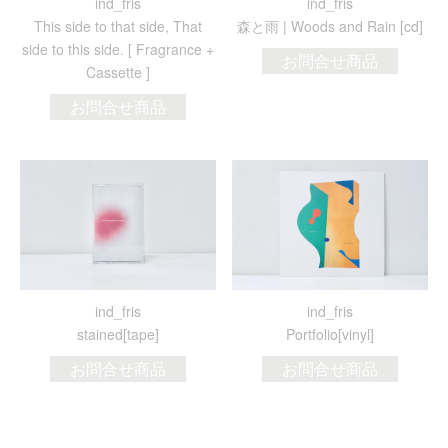
ind_fris
ind_fris
This side to that side, That
森と雨 | Woods and Rain [cd]
side to this side. [ Fragrance +
お問合せ商品
Cassette ]
お問合せ商品
ind_fris
ind_fris
stained[tape]
Portfolio[vinyl]
お問合せ商品
お問合せ商品