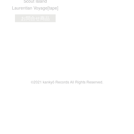
Scout Island
Laurentian Voyage[tape]
お問合せ商品
©2021 kankyō Records All Rights Reserved.