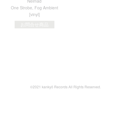
Neimad
One Strobe, Fog Ambient
[vinyl]
お問合せ商品
©2021 kankyō Records All Rights Reserved.