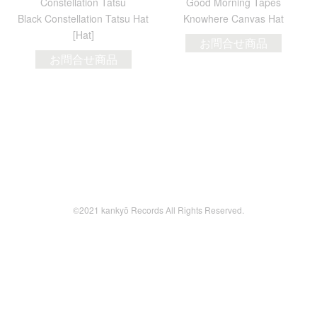
Constellation Tatsu
Good Morning Tapes
Black Constellation Tatsu Hat
Knowhere Canvas Hat
[Hat]
お問合せ商品
お問合せ商品
©2021 kankyō Records All Rights Reserved.