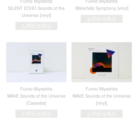
Fumio Miyashita
Fumio Miyashita
SILENT ECHO Sounds of the
Waterfalls Symphony [vinyl]
Universe [vinyl]
お問合せ商品
お問合せ商品
Fumio Miyashita
Fumio Miyashita
WAVE Sounds of the Universe
WAVE Sounds of the Universe
[Cassette]
[vinyl]
お問合せ商品
お問合せ商品