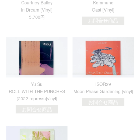
Courtney Bailey
Kommune
In Dream [Vinyl]
Oast [Vinyl]
5,700円
お問合せ商品
Yu Su
ISOR29
ROLL WITH THE PUNCHES
Moon Phase Gardening [vinyl]
(2022 repress)[vinyl]
お問合せ商品
お問合せ商品