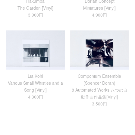
Hakumba
Dorian Concept
The Garden [Vinyl]
Miniatures [Vinyl]
3,900円
4,900円
Lia Kohl
Componium Ensemble
Various Small Whistles and a
(Spencer Doran)
Song [Vinyl]
8 Automated Works 八つの自
4,300円
動作曲作品集[Vinyl]
3,500円