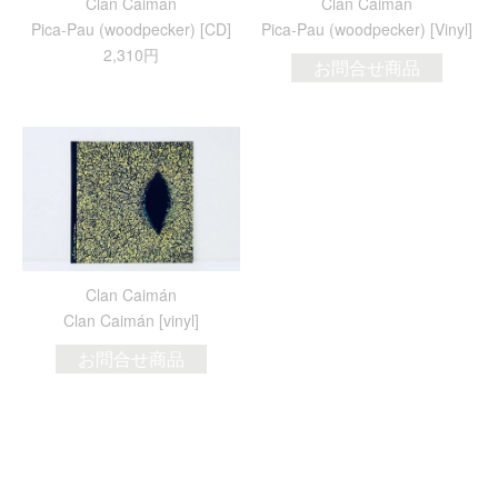
Clan Caimán
Clan Caimán
Pica​-​Pau (woodpecker) [CD]
Pica​-​Pau (woodpecker) [Vinyl]
2,310円
お問合せ商品
Clan Caimán
Clan Caimán [vinyl]
お問合せ商品