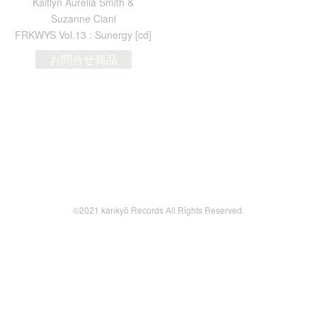
Kaitlyn Aurelia Smith &
Suzanne Ciani
FRKWYS Vol.13 : Sunergy [cd]
お問合せ商品
©2021 kankyō Records All Rights Reserved.