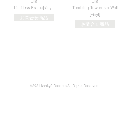
Ulla
Ulla
Limitless Frame[vinyl]
Tumbling Towards a Wall
[vinyl]
お問合せ商品
お問合せ商品
©2021 kankyō Records All Rights Reserved.