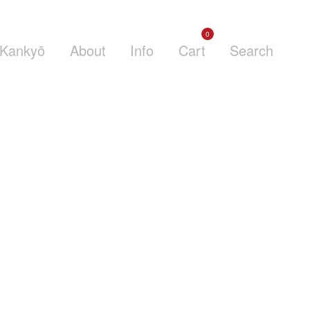
0
Kankyō
About
Info
Cart
Search