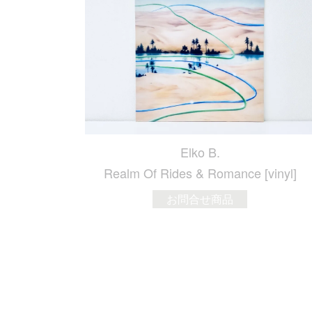
Elko B.
Realm Of Rides & Romance [vinyl]
お問合せ商品