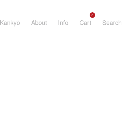
0
Kankyō
About
Info
Cart
Search