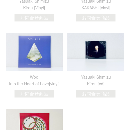
Yasuaki Shimizu
Yasuaki Shimizu
Kiren [Vinyl]
KAKASHI [vinyl]
お問合せ商品
お問合せ商品
Woo
Yasuaki Shimizu
Into the Heart of Love[vinyl]
Kiren [cd]
お問合せ商品
お問合せ商品