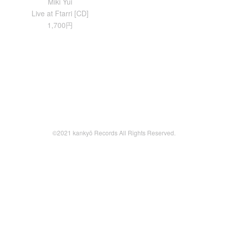
Miki Yui
Live at Ftarri [CD]
1,700円
©2021 kankyō Records All Rights Reserved.