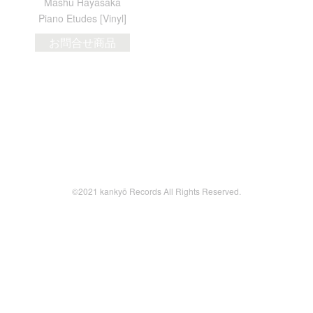
Mashu Hayasaka
Piano Etudes [Vinyl]
お問合せ商品
©2021 kankyō Records All Rights Reserved.