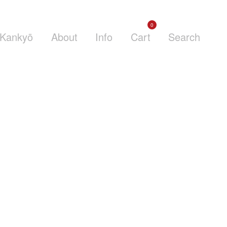
0
Kankyō
About
Info
Cart
Search