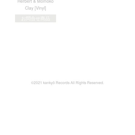
Herbert & Momoko
Clay [Vinyl]
お問合せ商品
©2021 kankyō Records All Rights Reserved.