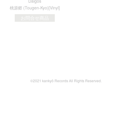
Daigos
桃源郷 (Tougen-Kyo)[Vinyl]
お問合せ商品
©2021 kankyō Records All Rights Reserved.