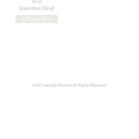
Gi Gi
Dreamliner [Vinyl]
お問合せ商品
©2021 kankyō Records All Rights Reserved.