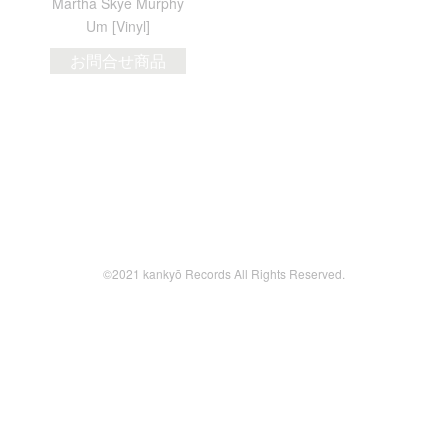
Martha Skye Murphy
Um [Vinyl]
お問合せ商品
©2021 kankyō Records All Rights Reserved.