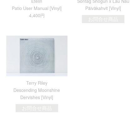
Etelin
Sontag Shogun x Lau Nau
Patio User Manual [Vinyl]
Päiväkahvit [Vinyl]
4,400円
お問合せ商品
Terry Riley
Descending Moonshine
Dervishes [Vinyl]
お問合せ商品