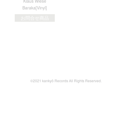
Klaus Wiese
Baraka[Vinyl]
お問合せ商品
©2021 kankyō Records All Rights Reserved.