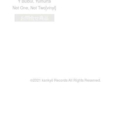
Y Bülbül, Yumurta
Not One, Not Two[vinyl]
お問合せ商品
©2021 kankyō Records All Rights Reserved.