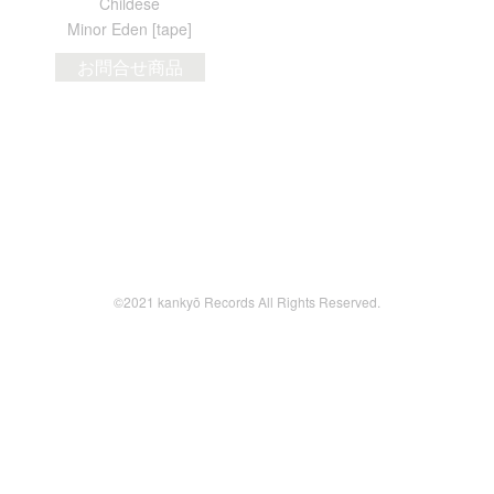
Childese
Minor Eden [tape]
お問合せ商品
©2021 kankyō Records All Rights Reserved.