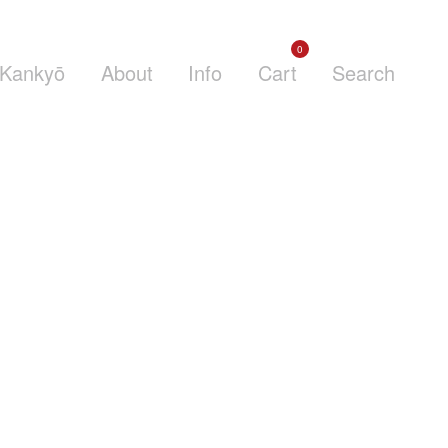
0
Kankyō
About
Info
Cart
Search