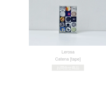
Lerosa
Catena [tape]
お問合せ商品