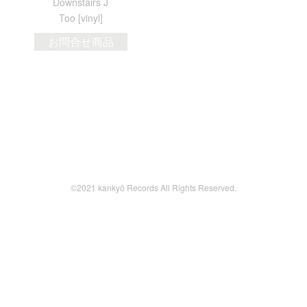
Downstairs J
Too [vinyl]
お問合せ商品
©2021 kankyō Records All Rights Reserved.