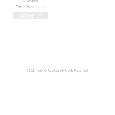
Skyminds
Terra Preta [tape]
お問合せ商品
©2021 kankyō Records All Rights Reserved.