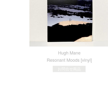
Hugh Mane
Resonant Moods [vinyl]
お問合せ商品