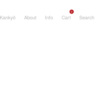
0
Kankyō
About
Info
Cart
Search